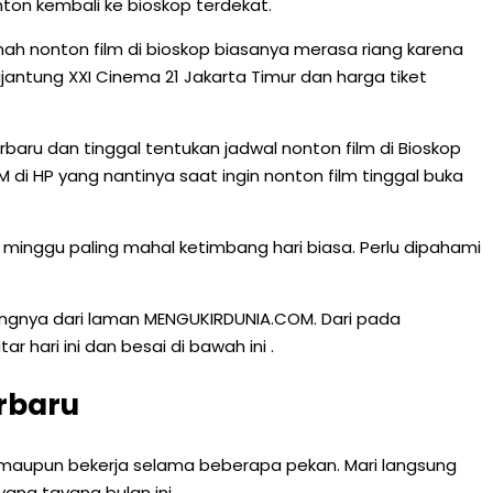
ton kembali ke bioskop terdekat.
h nonton film di bioskop biasanya merasa riang karena
antung XXI Cinema 21 Jakarta Timur dan harga tiket
terbaru dan tinggal tentukan jadwal nonton film di Bioskop
di HP yang nantinya saat ingin nonton film tinggal buka
n minggu paling mahal ketimbang hari biasa. Perlu dipahami
ngnya dari laman MENGUKIRDUNIA.COM. Dari pada
 hari ini dan besai di bawah ini .
rbaru
 maupun bekerja selama beberapa pekan. Mari langsung
yang tayang bulan ini.