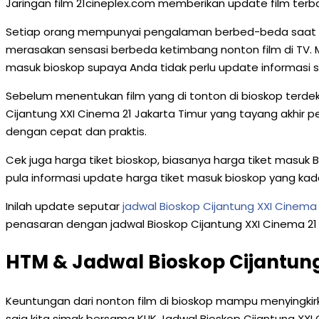
Jaringan film 21cineplex.com memberikan update film terb
Setiap orang mempunyai pengalaman berbed-beda saat non
merasakan sensasi berbeda ketimbang nonton film di TV. M
masuk bioskop supaya Anda tidak perlu update informasi san
Sebelum menentukan film yang di tonton di bioskop terdekat 
Cijantung XXI Cinema 21 Jakarta Timur yang tayang akhir p
dengan cepat dan praktis.
Cek juga harga tiket bioskop, biasanya harga tiket masuk 
pula informasi update harga tiket masuk bioskop yang k
Inilah update seputar
jadwal Bioskop Cijantung XXI Cinema 
penasaran dengan jadwal Bioskop Cijantung XXI Cinema 21 Ja
HTM & Jadwal Bioskop Cijantung
Keuntungan dari nonton film di bioskop mampu menyingki
saja kita simak bersama KLIK Jadwal Bioskop Cijantung XXI 