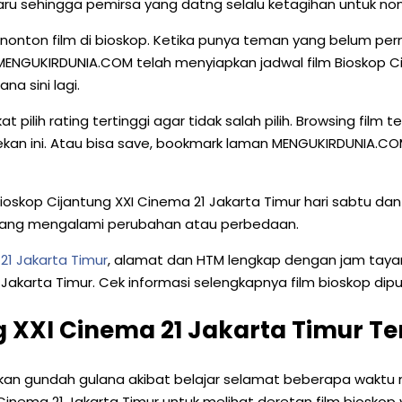
aru sehingga pemirsa yang datng selalu ketagihan untuk non
ton film di bioskop. Ketika punya teman yang belum perna
ENGUKIRDUNIA.COM telah menyiapkan jadwal film Bioskop Cij
a sini lagi.
pilih rating tertinggi agar tidak salah pilih. Browsing film 
ekan ini. Atau bisa save, bookmark laman MENGUKIRDUNIA.COM 
Bioskop Cijantung XXI Cinema 21 Jakarta Timur hari sabtu da
adang mengalami perubahan atau perbedaan.
21 Jakarta Timur
, alamat dan HTM lengkap dengan jam taya
karta Timur. Cek informasi selengkapnya film bioskop diputar
 XXI Cinema 21 Jakarta Timur Te
rkan gundah gulana akibat belajar selamat beberapa waktu
Cinema 21 Jakarta Timur untuk melihat deretan film bioskop 